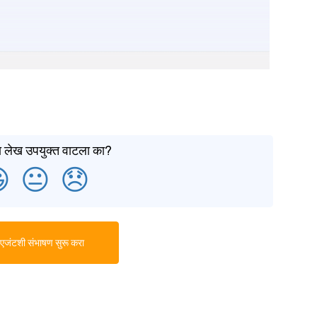
 हा लेख उपयुक्त वाटला का?

😐
😞
एजंटशी संभाषण सुरू करा