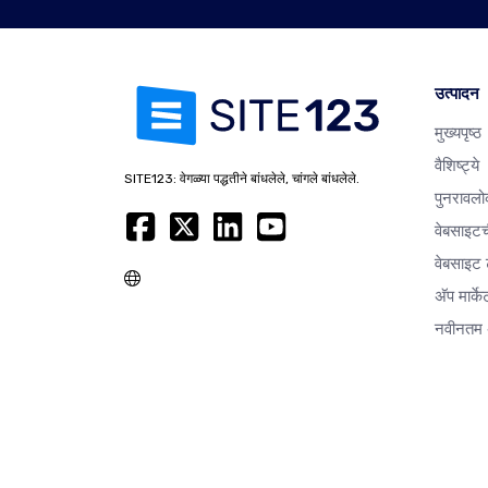
उत्पादन
मुख्यपृष्ठ
वैशिष्ट्ये
SITE123: वेगळ्या पद्धतीने बांधलेले, चांगले बांधलेले.
पुनरावलो
वेबसाइटच
वेबसाइट ट
अ‍ॅप मार्क
नवीनतम 