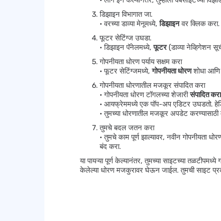
• लॉग इन केल्यानंतर, तुम्हाला वेबसाइटच्या विझा
डिझाइन विभागात जा.
• वरच्या डाव्या मेनूमध्ये,
डिझाइन
वर क्लिक करा.
फूटर सेटिंग्ज उघडा.
• डिझाइन पॅनेलमध्ये,
फूटर
(डाव्या नेव्हिगेशन 
गोपनीयता धोरण पर्याय सक्षम करा
• फूटर सेटिंग्जमध्ये,
गोपनीयता धोरण
शोधा आणि त
गोपनीयता धोरणातील मजकूर संपादित करा
• गोपनीयता धोरण टॉगलच्या शेजारी
संपादित करा
• आयफ्रेममध्ये एक पॉप-अप एडिटर उघडतो. हेड
• तुमच्या धोरणातील मजकूर अपडेट करण्यासाठी 
तुमचे बदल जतन करा
• तुमचे काम पूर्ण झाल्यावर, नवीन गोपनीयता ध
बंद करा.
या पायऱ्या पूर्ण केल्यानंतर, तुमच्या साइटच्या तळटीपमध्य
केलेल्या धोरण मजकुरावर घेऊन जाईल. तुमची साइट प्