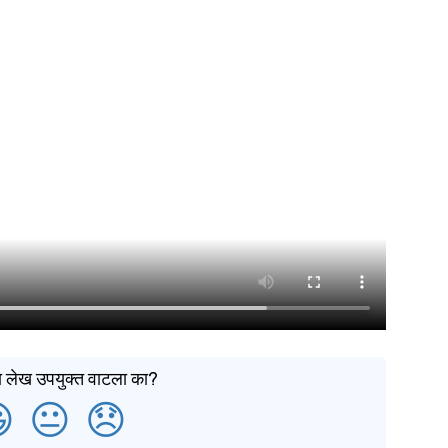
 हा लेख उपयुक्त वाटला का?

😐
😞