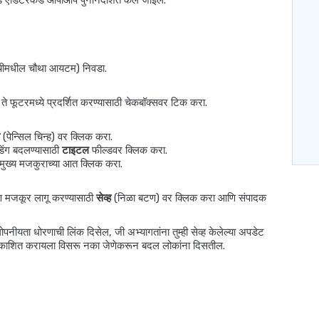
र्ड एडिटरकडे आपोआप पुनर्निर्देशित केले जाईल.
सूचीमधील चौथा आयटम) निवडा.
े फूटरमध्ये प्रदर्शित करण्यासाठी चेकबॉक्सवर टिक करा.
(पेन्सिल चिन्ह) वर क्लिक करा.
िंग बदलण्यासाठी
टाइटल
फील्डवर क्लिक करा.
मुख्य मजकुराच्या आत क्लिक करा.
ोरण मजकूर लागू करण्यासाठी
सेव्ह
(निळा बटण) वर क्लिक करा आणि संपादक
े गोपनीयता धोरणाची लिंक दिसेल, जी अभ्यागतांना तुम्ही सेव्ह केलेल्या अपडेट
रकाशित करायला विसरू नका जेणेकरून बदल लोकांना दिसतील.