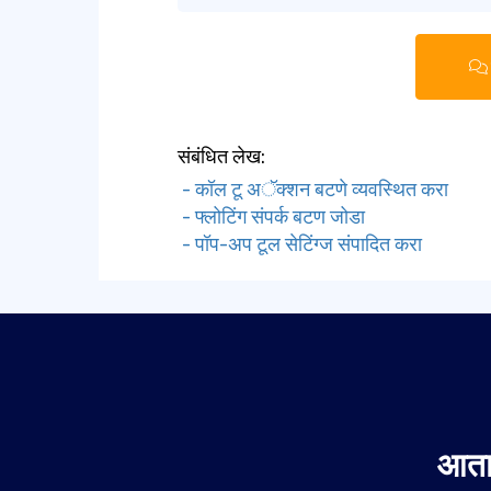
संबंधित लेख:
- कॉल टू अॅक्शन बटणे व्यवस्थित करा
- फ्लोटिंग संपर्क बटण जोडा
- पॉप-अप टूल सेटिंग्ज संपादित करा
आता 