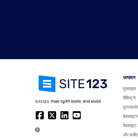
उत्पादन
मुख्यपृष्ठ
वैशिष्ट्ये
SITE123: वेगळ्या पद्धतीने बांधलेले, चांगले बांधलेले.
पुनरावलो
वेबसाइटच
वेबसाइट ट
अ‍ॅप मार्क