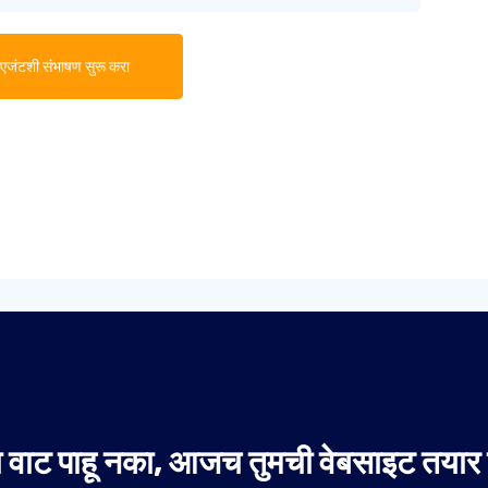
एजंटशी संभाषण सुरू करा
वाट पाहू नका, आजच तुमची वेबसाइट तयार