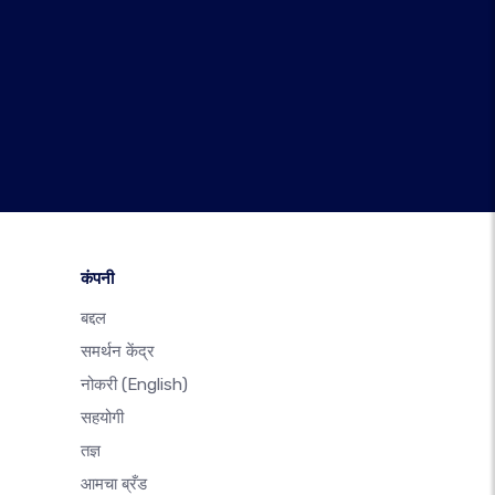
कंपनी
बद्दल
समर्थन केंद्र
नोकरी
(English)
सहयोगी
तज्ञ
आमचा ब्रँड