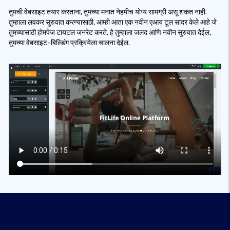
तुमची वेबसाइट तयार करताना, तुमच्या मनात नेहमीच योग्य सामग्री असू शकत नाही.
तुम्हाला लवकर सुरुवात करण्यासाठी, आम्ही आता एक नवीन एआय टूल सादर केले आहे जे
तुमच्यासाठी होमपेज टायटल जनरेट करते. हे तुम्हाला जलद आणि नवीन सुरुवात देईल,
तुमच्या वेबसाइट-बिल्डिंग प्रक्रियेला चालना देईल.