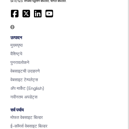
SITE123: वेगळ्या पद्धतीने बांधलेले, चांगले बांधलेले.
उत्पादन
मुख्यपृष्ठ
वैशिष्ट्ये
पुनरावलोकने
वेबसाइटची उदाहरणे
वेबसाइट टेम्पलेट्स
अ‍ॅप मार्केट
(English)
नवीनतम अपडेट्स
सर्व पर्याय
मोफत वेबसाइट बिल्डर
ई-कॉमर्स वेबसाइट बिल्डर