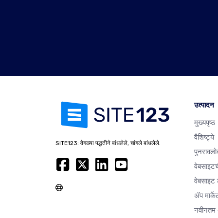
उत्पादन
मुख्यपृष्ठ
वैशिष्ट्ये
SITE123: वेगळ्या पद्धतीने बांधलेले, चांगले बांधलेले.
पुनरावलो
वेबसाइटच
वेबसाइट ट
अ‍ॅप मार्क
नवीनतम 