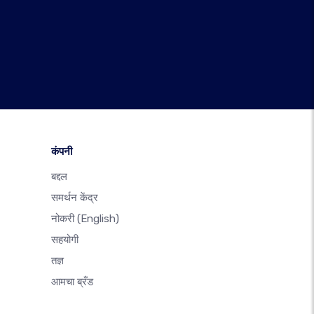
कंपनी
बद्दल
समर्थन केंद्र
नोकरी
(English)
सहयोगी
तज्ञ
आमचा ब्रँड