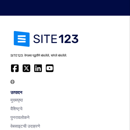
SITE123: वेगळ्या पद्धतीने बांधलेले, चांगले बांधलेले.
उत्पादन
मुख्यपृष्ठ
वैशिष्ट्ये
पुनरावलोकने
वेबसाइटची उदाहरणे