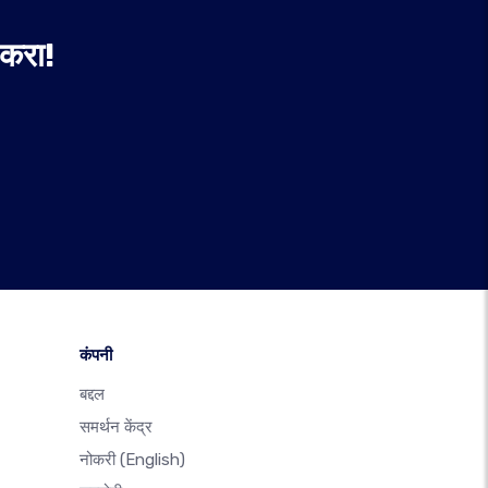
 करा!
कंपनी
बद्दल
समर्थन केंद्र
नोकरी
(English)