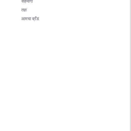
सहयोगी
तज्ञ
आमचा ब्रँड