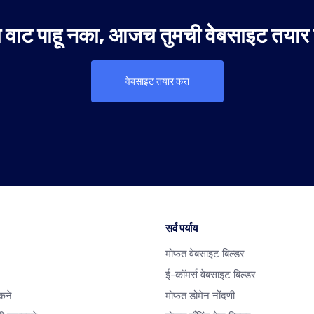
वाट पाहू नका, आजच तुमची वेबसाइट तयार
वेबसाइट तयार करा
सर्व पर्याय
मोफत वेबसाइट बिल्डर
ई-कॉमर्स वेबसाइट बिल्डर
कने
मोफत डोमेन नोंदणी