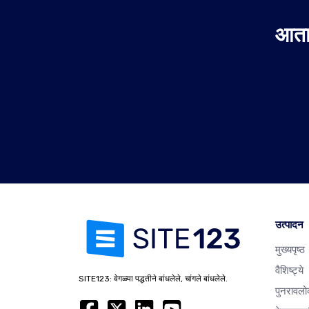
आता 
उत्पादन
मुख्यपृष्ठ
वैशिष्ट्ये
SITE123: वेगळ्या पद्धतीने बांधलेले, चांगले बांधलेले.
पुनरावलो