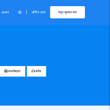
|
आधार
लॉगिन करा
येथून सुरुवात करा
छायाचित्रण
संगीत