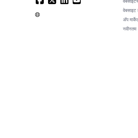
वेबसाइटच
वेबसाइट ट
अ‍ॅप मार्क
नवीनतम 