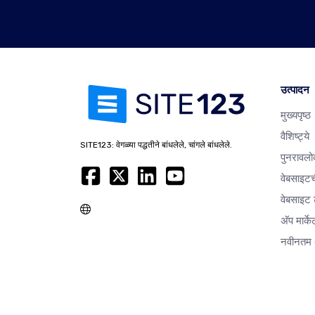
उत्पादन
मुख्यपृष्ठ
वैशिष्ट्ये
SITE123: वेगळ्या पद्धतीने बांधलेले, चांगले बांधलेले.
पुनरावलो
वेबसाइटच
वेबसाइट ट
अ‍ॅप मार्क
नवीनतम 