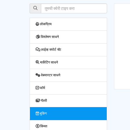
लोकप्रिय
विश्लेषण साधने
लाईव्ह सपोर्ट चॅट
मार्केटिंग साधने
वेबमास्टर साधने
फॉर्म
गॅलरी
बुकिंग
किंमत