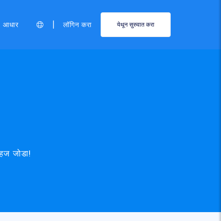
|
आधार
लॉगिन करा
येथून सुरुवात करा
सहज जोडा!