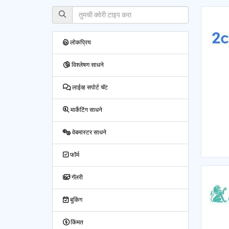
लोकप्रिय
विश्लेषण साधने
लाईव्ह सपोर्ट चॅट
मार्केटिंग साधने
वेबमास्टर साधने
फॉर्म
गॅलरी
बुकिंग
किंमत