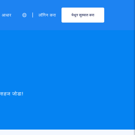
|
आधार
लॉगिन करा
येथून सुरुवात करा
ात सहज जोडा!