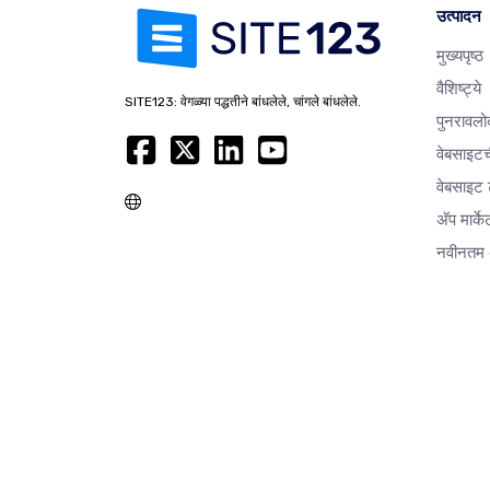
उत्पादन
मुख्यपृष्ठ
वैशिष्ट्ये
SITE123: वेगळ्या पद्धतीने बांधलेले, चांगले बांधलेले.
पुनरावलो
वेबसाइटच
वेबसाइट ट
अ‍ॅप मार्क
नवीनतम 