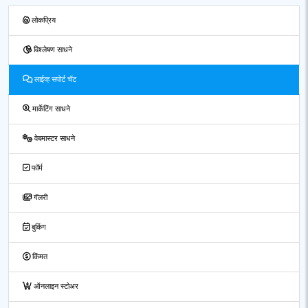
लोकप्रिय
विश्लेषण साधने
लाईव्ह सपोर्ट चॅट
मार्केटिंग साधने
वेबमास्टर साधने
फॉर्म
गॅलरी
बुकिंग
किंमत
ऑनलाइन स्टोअर