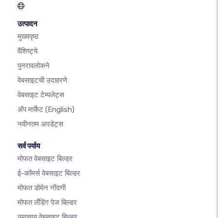
उत्पादन
मुख्यपृष्ठ
वैशिष्ट्ये
पुनरावलोकने
वेबसाइटची उदाहरणे
वेबसाइट टेम्पलेट्स
अ‍ॅप मार्केट
(English)
नवीनतम अपडेट्स
सर्व पर्याय
मोफत वेबसाइट बिल्डर
ई-कॉमर्स वेबसाइट बिल्डर
मोफत डोमेन नोंदणी
मोफत लँडिंग पेज बिल्डर
व्यवसाय वेबसाइट बिल्डर