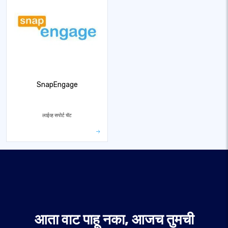
SnapEngage
लाईव्ह सपोर्ट चॅट
आता वाट पाहू नका, आजच तुमची