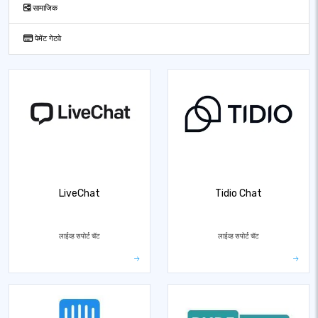
सामाजिक
पेमेंट गेटवे
LiveChat
Tidio Chat
लाईव्ह सपोर्ट चॅट
लाईव्ह सपोर्ट चॅट