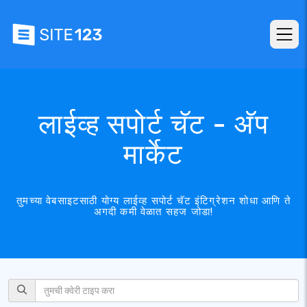
लाईव्ह सपोर्ट चॅट - अ‍ॅप
मार्केट
तुमच्या वेबसाइटसाठी योग्य लाईव्ह सपोर्ट चॅट इंटिग्रेशन शोधा आणि ते
अगदी कमी वेळात सहज जोडा!