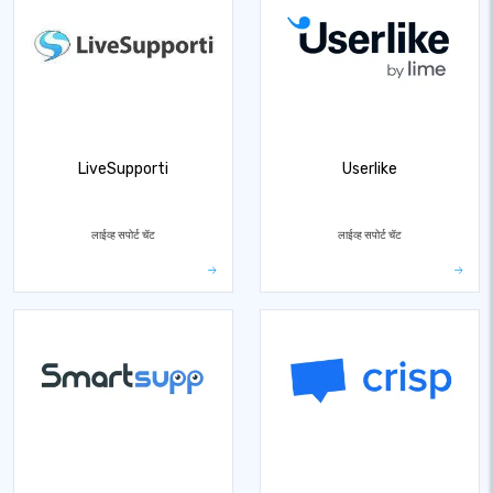
LiveSupporti
Userlike
लाईव्ह सपोर्ट चॅट
लाईव्ह सपोर्ट चॅट