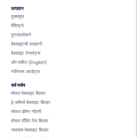
उत्पादन
मुख्यपृष्ठ
वैशिष्ट्ये
पुनरावलोकने
वेबसाइटची उदाहरणे
वेबसाइट टेम्पलेट्स
अ‍ॅप मार्केट
(English)
नवीनतम अपडेट्स
सर्व पर्याय
मोफत वेबसाइट बिल्डर
ई-कॉमर्स वेबसाइट बिल्डर
मोफत डोमेन नोंदणी
मोफत लँडिंग पेज बिल्डर
व्यवसाय वेबसाइट बिल्डर