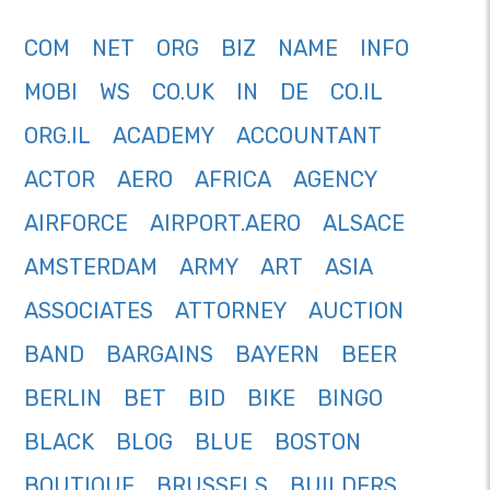
COM
NET
ORG
BIZ
NAME
INFO
MOBI
WS
CO.UK
IN
DE
CO.IL
ORG.IL
ACADEMY
ACCOUNTANT
ACTOR
AERO
AFRICA
AGENCY
AIRFORCE
AIRPORT.AERO
ALSACE
AMSTERDAM
ARMY
ART
ASIA
ASSOCIATES
ATTORNEY
AUCTION
BAND
BARGAINS
BAYERN
BEER
BERLIN
BET
BID
BIKE
BINGO
BLACK
BLOG
BLUE
BOSTON
BOUTIQUE
BRUSSELS
BUILDERS