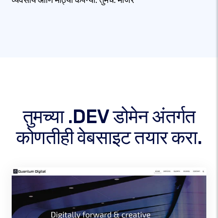
व्यवसाय आणि मोठ्या कंपन्या. तुमचे. मांजर
तुमच्या .DEV डोमेन अंतर्गत
कोणतीही वेबसाइट तयार करा.