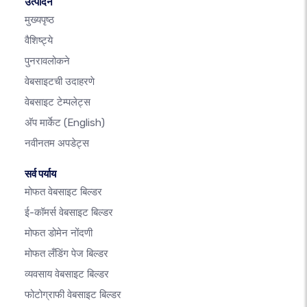
उत्पादन
मुख्यपृष्ठ
वैशिष्ट्ये
पुनरावलोकने
वेबसाइटची उदाहरणे
वेबसाइट टेम्पलेट्स
अ‍ॅप मार्केट
(English)
नवीनतम अपडेट्स
सर्व पर्याय
मोफत वेबसाइट बिल्डर
ई-कॉमर्स वेबसाइट बिल्डर
मोफत डोमेन नोंदणी
मोफत लँडिंग पेज बिल्डर
व्यवसाय वेबसाइट बिल्डर
फोटोग्राफी वेबसाइट बिल्डर