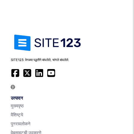
SITE123: वेगळ्या पद्धतीने बांधलेले, चांगले बांधलेले.
उत्पादन
मुख्यपृष्ठ
वैशिष्ट्ये
पुनरावलोकने
वेबसाइटची उदाहरणे