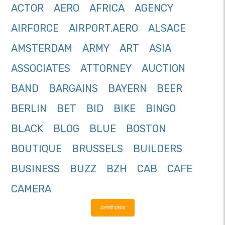
ACTOR
AERO
AFRICA
AGENCY
AIRFORCE
AIRPORT.AERO
ALSACE
AMSTERDAM
ARMY
ART
ASIA
ASSOCIATES
ATTORNEY
AUCTION
BAND
BARGAINS
BAYERN
BEER
BERLIN
BET
BID
BIKE
BINGO
BLACK
BLOG
BLUE
BOSTON
BOUTIQUE
BRUSSELS
BUILDERS
BUSINESS
BUZZ
BZH
CAB
CAFE
CAMERA
आणखी दाखवा