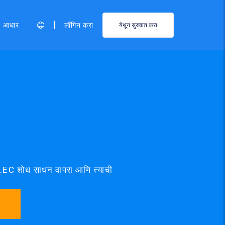
|
आधार
लॉगिन करा
येथून सुरुवात करा
.EC शोध साधन वापरा आणि त्याची