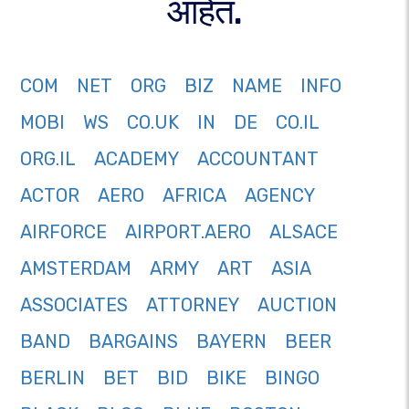
आहेत.
COM
NET
ORG
BIZ
NAME
INFO
MOBI
WS
CO.UK
IN
DE
CO.IL
ORG.IL
ACADEMY
ACCOUNTANT
ACTOR
AERO
AFRICA
AGENCY
AIRFORCE
AIRPORT.AERO
ALSACE
AMSTERDAM
ARMY
ART
ASIA
ASSOCIATES
ATTORNEY
AUCTION
BAND
BARGAINS
BAYERN
BEER
BERLIN
BET
BID
BIKE
BINGO