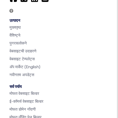
उत्पादन
मुख्यपृष्ठ
वैशिष्ट्ये
पुनरावलोकने
वेबसाइटची उदाहरणे
वेबसाइट टेम्पलेट्स
अ‍ॅप मार्केट
(English)
नवीनतम अपडेट्स
सर्व पर्याय
मोफत वेबसाइट बिल्डर
ई-कॉमर्स वेबसाइट बिल्डर
मोफत डोमेन नोंदणी
मोफत लँडिंग पेज बिल्डर