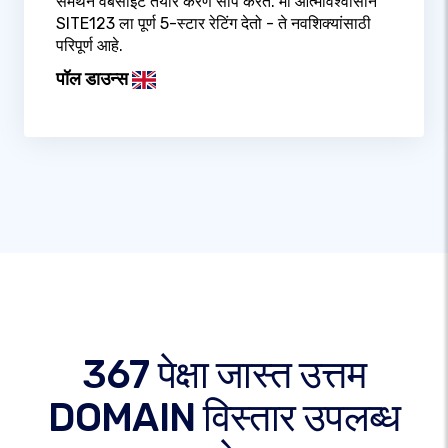
समर्थन वेबसाइट तयार करणे सोपे करते. मी आत्मविश्वासाने
SITE123 ला पूर्ण 5-स्टार रेटिंग देतो - ते नवशिक्यांसाठी
परिपूर्ण आहे.
पॉल डाउन्स
367 पेक्षा जास्त उत्तम
DOMAIN विस्तार उपलब्ध