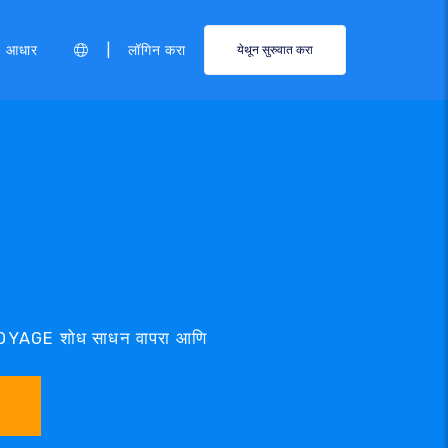
|
आधार
लॉगिन करा
येथून सुरुवात करा
.VOYAGE शोध साधन वापरा आणि