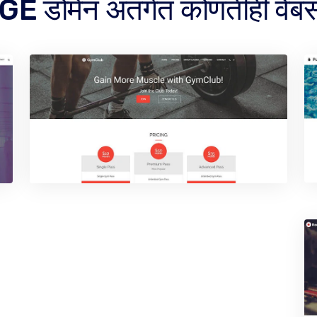
GE डोमेन अंतर्गत कोणतीही वेब