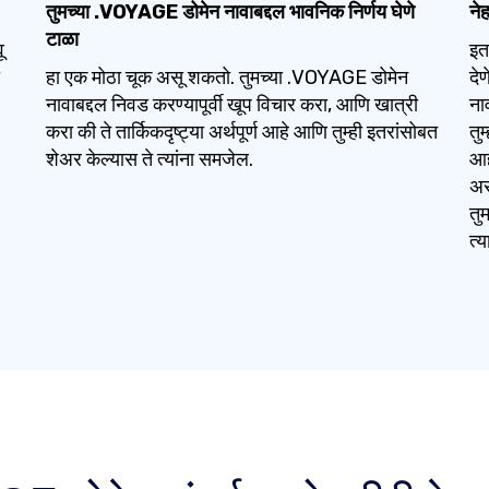
तुमच्या .VOYAGE डोमेन नावाबद्दल भावनिक निर्णय घेणे
ने
टाळा
ू
इत
हा एक मोठा चूक असू शकतो. तुमच्या .VOYAGE डोमेन
दे
नावाबद्दल निवड करण्यापूर्वी खूप विचार करा, आणि खात्री
ना
करा की ते तार्किकदृष्ट्या अर्थपूर्ण आहे आणि तुम्ही इतरांसोबत
तु
शेअर केल्यास ते त्यांना समजेल.
आह
अस
तु
त्