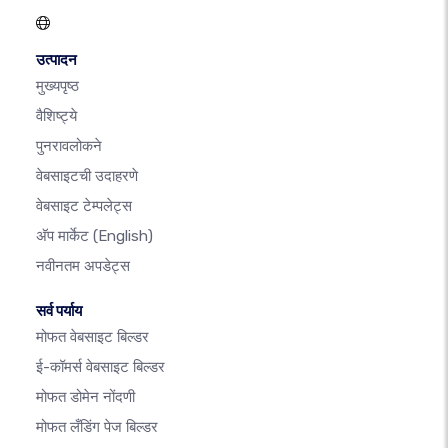
उत्पादन
मुख्यपृष्ठ
वैशिष्ट्ये
पुनरावलोकने
वेबसाइटची उदाहरणे
वेबसाइट टेम्पलेट्स
अ‍ॅप मार्केट
(English)
नवीनतम अपडेट्स
सर्व पर्याय
मोफत वेबसाइट बिल्डर
ई-कॉमर्स वेबसाइट बिल्डर
मोफत डोमेन नोंदणी
मोफत लँडिंग पेज बिल्डर