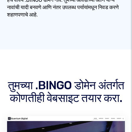
हेच वाक्य .BINGO डोमेन नावे. तुमच्या आवडीच्या आणि योग्य
नावांची यादी बनवणे आणि नंतर उपलब्ध पर्यायांमधून निवड करणे
शहाणपणाचे आहे.
तुमच्या .BINGO डोमेन अंतर्गत
कोणतीही वेबसाइट तयार करा.