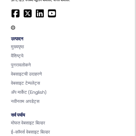
SITE123: वेगळ्या पद्धतीने बांधलेले, चांगले बांधलेले.
उत्पादन
मुख्यपृष्ठ
वैशिष्ट्ये
पुनरावलोकने
वेबसाइटची उदाहरणे
वेबसाइट टेम्पलेट्स
अ‍ॅप मार्केट
(English)
नवीनतम अपडेट्स
सर्व पर्याय
मोफत वेबसाइट बिल्डर
ई-कॉमर्स वेबसाइट बिल्डर