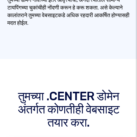
तुमच्या डोमेन नावाच्या इतर आवृत्त्यांची, अगदी त्यातील सामान्य
टायपिंगच्या चुकांचीही नोंदणी करून हे करू शकता. असे केल्याने
कालांतराने तुमच्या वेबसाइटकडे अधिक रहदारी आकर्षित होण्यासही
मदत होईल.
तुमच्या .CENTER डोमेन
अंतर्गत कोणतीही वेबसाइट
तयार करा.