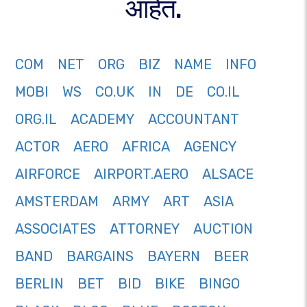
आहेत.
COM
NET
ORG
BIZ
NAME
INFO
MOBI
WS
CO.UK
IN
DE
CO.IL
ORG.IL
ACADEMY
ACCOUNTANT
ACTOR
AERO
AFRICA
AGENCY
AIRFORCE
AIRPORT.AERO
ALSACE
AMSTERDAM
ARMY
ART
ASIA
ASSOCIATES
ATTORNEY
AUCTION
BAND
BARGAINS
BAYERN
BEER
BERLIN
BET
BID
BIKE
BINGO