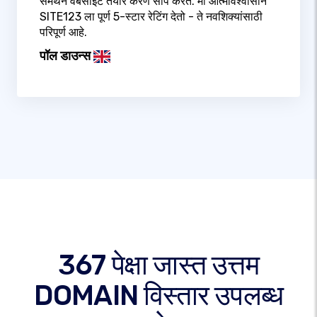
समर्थन वेबसाइट तयार करणे सोपे करते. मी आत्मविश्वासाने
SITE123 ला पूर्ण 5-स्टार रेटिंग देतो - ते नवशिक्यांसाठी
परिपूर्ण आहे.
पॉल डाउन्स
367 पेक्षा जास्त उत्तम
DOMAIN विस्तार उपलब्ध