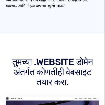
व्यवसायांसाठी तीन टप्पे आहेत - स्टार्टअप्स, फायदेशीर छोटे
व्यवसाय आणि मोठ्या कंपन्या. तुमचे. मांजर
तुमच्या .WEBSITE डोमेन
अंतर्गत कोणतीही वेबसाइट
तयार करा.