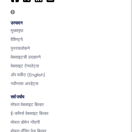
उत्पादन
मुख्यपृष्ठ
वैशिष्ट्ये
पुनरावलोकने
वेबसाइटची उदाहरणे
वेबसाइट टेम्पलेट्स
अ‍ॅप मार्केट
(English)
नवीनतम अपडेट्स
सर्व पर्याय
मोफत वेबसाइट बिल्डर
ई-कॉमर्स वेबसाइट बिल्डर
मोफत डोमेन नोंदणी
मोफत लँडिंग पेज बिल्डर