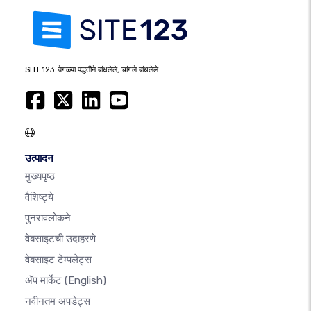
SITE123: वेगळ्या पद्धतीने बांधलेले, चांगले बांधलेले.
उत्पादन
मुख्यपृष्ठ
वैशिष्ट्ये
पुनरावलोकने
वेबसाइटची उदाहरणे
वेबसाइट टेम्पलेट्स
अ‍ॅप मार्केट
(English)
नवीनतम अपडेट्स