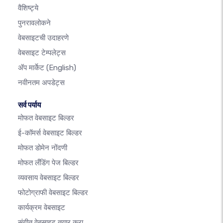
वैशिष्ट्ये
पुनरावलोकने
वेबसाइटची उदाहरणे
वेबसाइट टेम्पलेट्स
अ‍ॅप मार्केट
(English)
नवीनतम अपडेट्स
सर्व पर्याय
मोफत वेबसाइट बिल्डर
ई-कॉमर्स वेबसाइट बिल्डर
मोफत डोमेन नोंदणी
मोफत लँडिंग पेज बिल्डर
व्यवसाय वेबसाइट बिल्डर
फोटोग्राफी वेबसाइट बिल्डर
कार्यक्रम वेबसाइट
संगीत वेबसाइट तयार करा