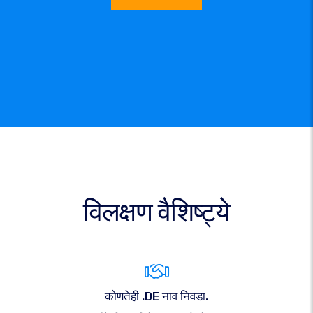
विलक्षण वैशिष्ट्ये
कोणतेही .DE नाव निवडा.