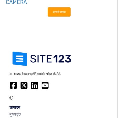
CAMERA
आणखी दाखवा
SITE123: वेगळ्या पद्धतीने बांधलेले, चांगले बांधलेले.
उत्पादन
मुख्यपृष्ठ