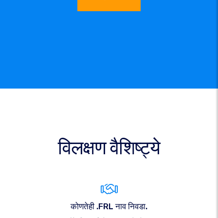
विलक्षण वैशिष्ट्ये
कोणतेही .FRL नाव निवडा.