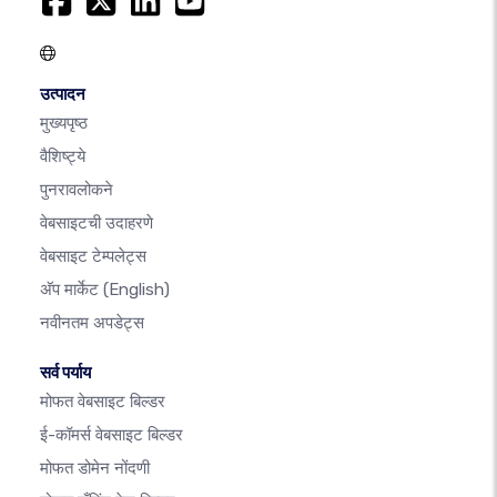
उत्पादन
मुख्यपृष्ठ
वैशिष्ट्ये
पुनरावलोकने
वेबसाइटची उदाहरणे
वेबसाइट टेम्पलेट्स
अ‍ॅप मार्केट
(English)
नवीनतम अपडेट्स
सर्व पर्याय
मोफत वेबसाइट बिल्डर
ई-कॉमर्स वेबसाइट बिल्डर
मोफत डोमेन नोंदणी