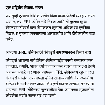
एक अद्वितीय मिळवा. मांजर
जर तुम्ही एखाद्या विशिष्ट उद्योग किंवा बाजारपेठेशी व्यवहार करत
असाल, तर .FRL डोमेन नावे निवडा आणि ती तुमच्या मुख्य
डोमेनवर फॉरवर्ड करा जेणेकरून तुम्हाला अधिक वेब ट्रॅफिक
मिळेल. हे तुमच्या व्यवसायाला अल्पावधीत आणि दीर्घकालीन मदत
करेल.
आपल्या .FRL डोमेनसाठी कीवर्ड्स वापरण्याबद्दल विचार करा
कीवर्ड्स आपल्या सर्च इंजिन ऑप्टिमायझेशनमध्ये चमत्कार करू
शकतात. तथापि, आपण त्यांचा वापर कसा करता यावर लक्ष ठेवणे
आवश्यक आहे; जर आपण आपल्या .FRL डोमेनमध्ये खूप जास्त
कीवर्ड्स भरलेत, तर आपला डोमेन सामान्य आणि विसरण्यायोग्य
वाटेल.<br><br>जर आपण कीवर्ड्स वापरत असाल, तर त्यांना
आपल्या .FRL डोमेनच्या सुरुवातीला ठेवा. डोमेनच्या सुरुवातीला
कीवर्डचा सर्वात जास्त प्रभाव पडतो.