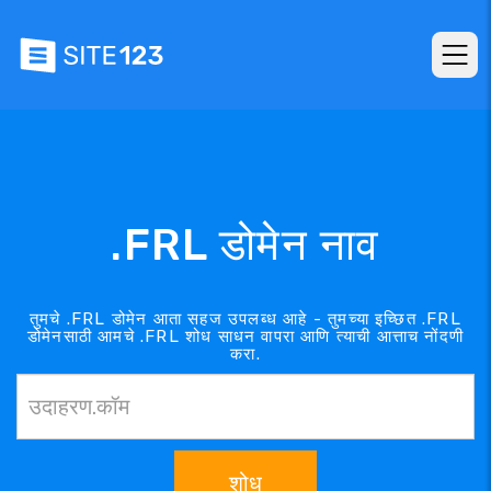
.FRL डोमेन नाव
तुमचे .FRL डोमेन आता सहज उपलब्ध आहे - तुमच्या इच्छित .FRL
डोमेनसाठी आमचे .FRL शोध साधन वापरा आणि त्याची आत्ताच नोंदणी
करा.
शोध