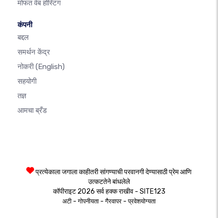
मोफत वेब होस्टिंग
कंपनी
बद्दल
समर्थन केंद्र
नोकरी
(English)
सहयोगी
तज्ञ
आमचा ब्रँड
प्रत्येकाला जगाला काहीतरी सांगण्याची परवानगी देण्यासाठी प्रेम आणि
उत्कटतेने बांधलेले
कॉपीराइट 2026 सर्व हक्क राखीव - SITE123
-
-
-
अटी
गोपनीयता
गैरवापर
प्रवेशयोग्यता